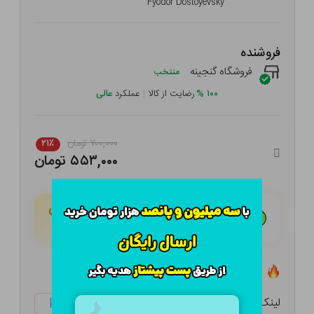
Fyodor Dostoyevsky
فروشنده
فروشگاه گنجینه
منتخب
۱۰۰
%
رضایت از کالا
|
عملکرد
عالی
۷۰۰,۰۰۰ تومان
۲۱٪
۵۵۳,۰۰۰ تومان
هـر قسط با تــرب‌پــی:
۱۳۸,۲۵۰ تومان
۴ قسط مــاهـانـه؛ بـدون سـود، چـک و ضـامـن
تعداد ۰ عدد در انبار موجود است
لینک کوتاه:
ketabtala.com/sbp-33155