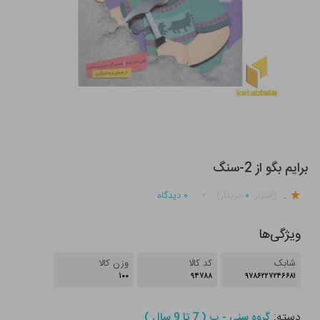
برایم بگو از 2-سنگ
.
۰
۰
دیدگاه
(امتیاز
خریدار)
ویژگی‌ها
شابک
کد کالا
وزن کالا
۱۰۰
۹۴۷۸۸
۹۷۸۶۲۲۷۲۴۶۶۸۱
دسته:
گروه سنی - ب ( 7 تا 9 سال )