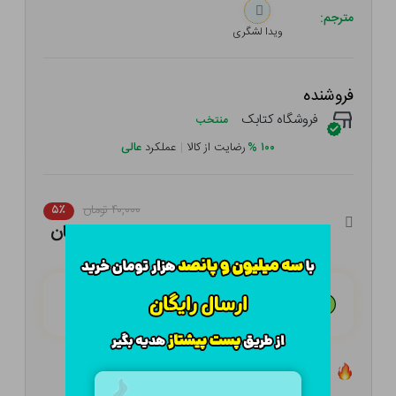
مترجم:
ویدا لشگری
فروشنده
فروشگاه کتابک
منتخب
۱۰۰
%
رضایت از کالا
|
عملکرد
عالی
۴۰,۰۰۰ تومان
۵٪
۳۸,۰۰۰ تومان
هـر قسط با تــرب‌پــی:
۹,۵۰۰ تومان
۴ قسط مــاهـانـه؛ بـدون سـود، چـک و ضـامـن
تعداد ۱۰ عدد در انبار موجود است