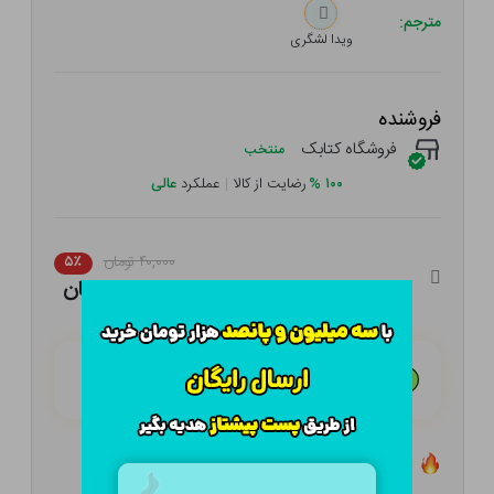
مترجم:
ویدا لشگری
فروشنده
فروشگاه کتابک
منتخب
۱۰۰
%
رضایت از کالا
|
عملکرد
عالی
۴۰,۰۰۰ تومان
۵٪
۳۸,۰۰۰ تومان
هـر قسط با تــرب‌پــی:
۹,۵۰۰ تومان
۴ قسط مــاهـانـه؛ بـدون سـود، چـک و ضـامـن
تعداد ۱ عدد در انبار موجود است