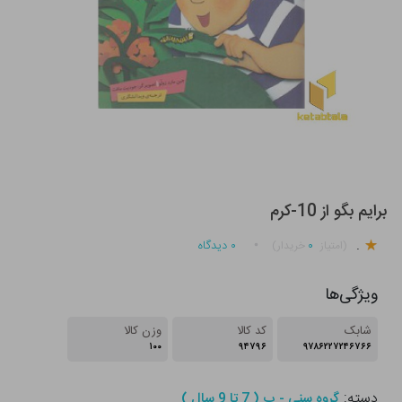
برایم بگو از 10-کرم
.
۰
۰
دیدگاه
(امتیاز
خریدار)
ویژگی‌ها
شابک
کد کالا
وزن کالا
۱۰۰
۹۴۷۹۶
۹۷۸۶۲۲۷۲۴۶۷۶۶
دسته:
گروه سنی - ب ( 7 تا 9 سال )