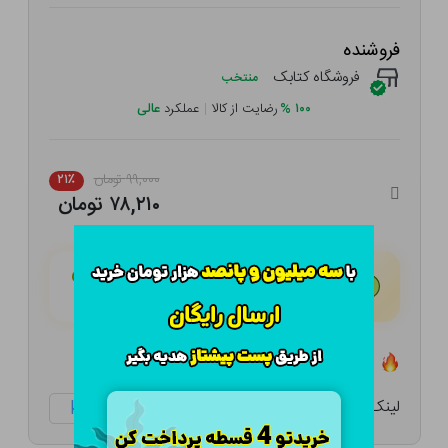
فروشنده
فروشگاه کتابک
منتخب
۱۰۰
%
رضایت از کالا
|
عملکرد
عالی
۹۹,۰۰۰ تومان
۲۱٪
۷۸,۲۱۰ تومان
هـر قسط با تــرب‌پــی:
۱۹,۵۵۳ تومان
۴ قسط مــاهـانـه؛ بـدون سـود، چـک و ضـامـن
تعداد ۰ عدد در انبار موجود است
لینک کوتاه:
ketabtala.com/sbp-33173