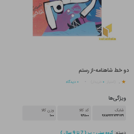
دو خط شاهنامه-از رستم
.
۰
۰
دیدگاه
(امتیاز
خریدار)
ویژگی‌ها
شابک
کد کالا
وزن کالا
۱۰۰
۹۴۸۰۰
۹۷۸۶۲۲۲۷۴۴۷۳۱
دسته:
گروه سنی - ب ( 7 تا 9 سال )