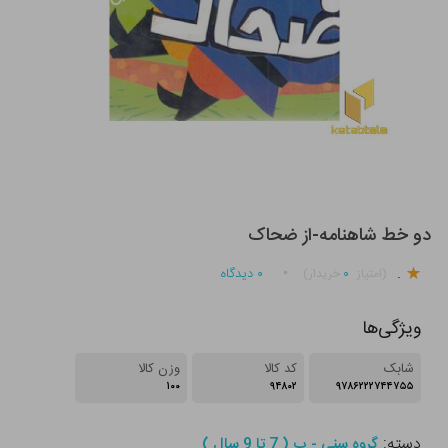
دو خط شاهنامه-از ضحاک
.
۰
۰
دیدگاه
(امتیاز
خریدار)
ویژگی‌ها
شابک
کد کالا
وزن کالا
۱۰۰
۹۴۸۰۲
۹۷۸۶۲۲۲۷۴۴۷۵۵
دسته:
گروه سنی - ب ( 7 تا 9 سال )