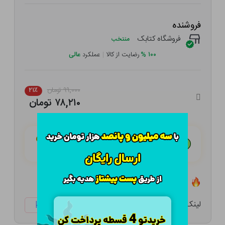
فروشنده
فروشگاه کتابک
منتخب
۱۰۰
%
رضایت از کالا
|
عملکرد
عالی
۹۹,۰۰۰ تومان
۲۱٪
۷۸,۲۱۰ تومان
هـر قسط با تــرب‌پــی:
۱۹,۵۵۳ تومان
۴ قسط مــاهـانـه؛ بـدون سـود، چـک و ضـامـن
تعداد ۱۱ عدد در انبار موجود است
لینک کوتاه:
ketabtala.com/sbp-33175