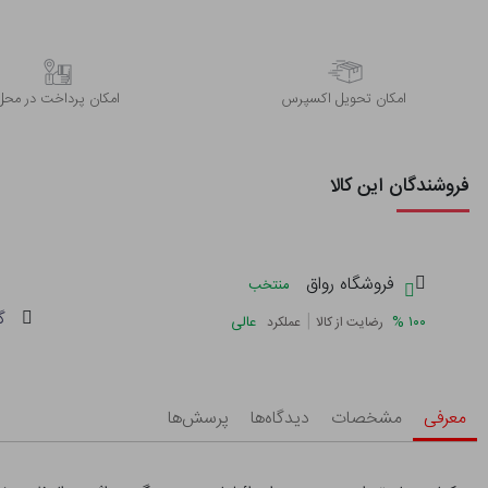
اﻣﮑﺎن ﺗﺤﻮﯾﻞ اﮐﺴﭙﺮس
امکان پرداخت در محل
فروشندگان این کالا
فروشگاه رواق
منتخب
گ
|
%
۱۰۰
عالی
رضایت از کالا
عملکرد
معرفی
مشخصات
دیدگاه‌ها
پرسش‌ها