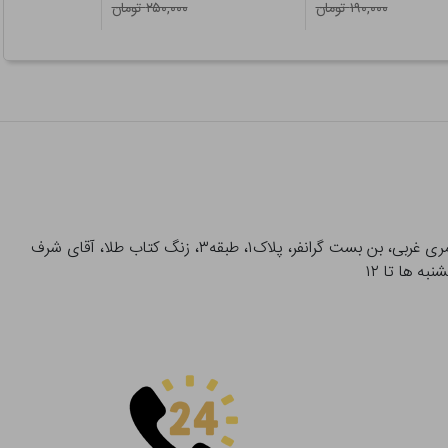
۱۹۰,۰۰۰ تومان
۲۵۰,۰۰۰ تومان
آدرس تحویل حضوری سفارشات: میدان انقلاب، خیابان انقلاب، خیابان ۱۲ فروردین، خیابان شهدای ژاندارمری غربی، بن بست گرانفر، پلاک۱، طبقه۳، زنگ کتاب طلا، آقای شرف