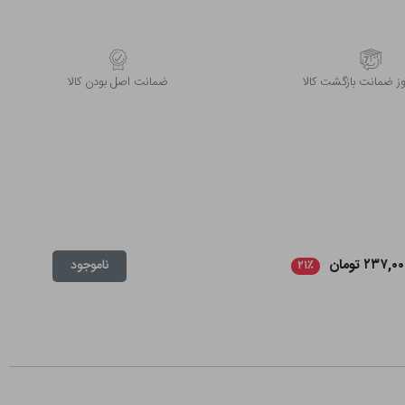
 ضمانت بازگشت کالا
ﺿﻤﺎﻧﺖ اﺻﻞ ﺑﻮدن ﮐﺎﻟﺎ
۲۳۷,۰ تومان
ناموجود
۲۱٪