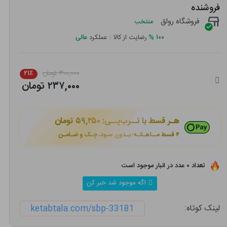
فروشنده
فروشگاه رواق
منتخب
۱۰۰
%
رضایت از کالا
|
عملکرد
عالی
۳۰۰,۰۰۰ تومان
۲۱٪
۲۳۷,۰۰۰ تومان
هـر قسط با تــرب‌پــی:
۵۹,۲۵۰ تومان
۴ قسط مــاهـانـه؛ بـدون سـود، چـک و ضـامـن
تعداد ۰ عدد در انبار موجود است
اگه موجود شد خبر کن
لینک کوتاه:
ketabtala.com/sbp-33181