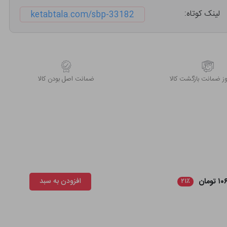
لینک کوتاه:
ketabtala.com/sbp-33182
 ضمانت بازگشت کالا
ﺿﻤﺎﻧﺖ اﺻﻞ ﺑﻮدن ﮐﺎﻟﺎ
ومان
افزودن به سبد
۲۱٪