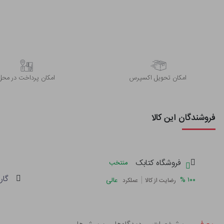
اﻣﮑﺎن ﺗﺤﻮﯾﻞ اﮐﺴﭙﺮس
امکان پرداخت در محل
فروشندگان این کالا
فروشگاه کتابک
منتخب
گار
|
%
۱۰۰
عالی
رضایت از کالا
عملکرد