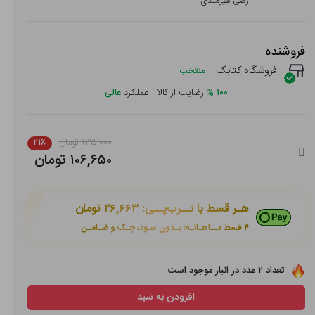
رضی هیرمندی
فروشنده
فروشگاه کتابک
منتخب
۱۰۰
%
رضایت از کالا
|
عملکرد
عالی
۱۳۵,۰۰۰ تومان
۲۱٪
۱۰۶,۶۵۰ تومان
هـر قسط با تــرب‌پــی:
۲۶,۶۶۳ تومان
۴ قسط مــاهـانـه؛ بـدون سـود، چـک و ضـامـن
تعداد ۲ عدد در انبار موجود است
افزودن به سبد