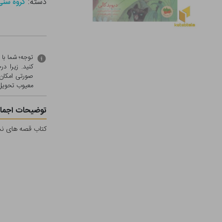
دسته:
گروه سنی - ب (
توجه؛ شما با
کنید. زیرا 
صورتی امکان 
معيوب تحویل 
توضیحات اجمال
کتاب قصه های نخودی 1-قصه ی کوچولو موچولوی نخودی اثر 