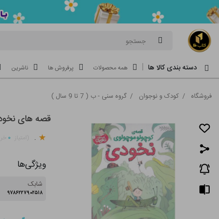
جستجو
دسته بندی کالا ها
همه محصولات
پرفروش ها
ناشرین
فروشگاه
/
کودک و نوجوان
/
گروه سنی - ب ( 7 تا 9 سال )
قصه های نخودی 1-قصه ی کوچولو موچولو
.
۰
(امتیاز
خری
ویژگی‌ها
شابک
۹۷۸۶۲۲۷۹۰۲۵۱۸