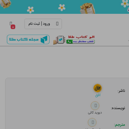
|
ورود
ثبت نام
۰
ناشر:
افق
نویسنده:
دیوید کالی
مترجم: