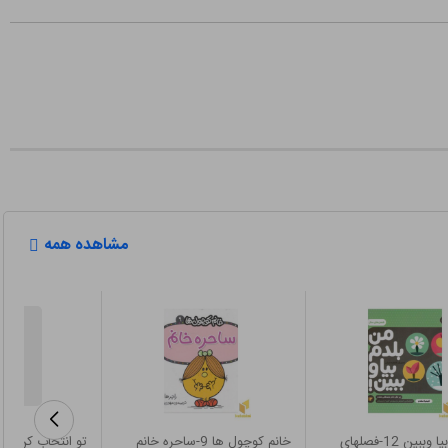
مشاهده همه
من بلدم بیا وببین 12-فصلهای
خانم کوچول ها 9-ساحره خانم
تو انتخاب کن عز