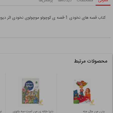
معرفی
مشخصات
دیدگاه‌ها
پرسش‌ها
کتاب قصه های نخودی 1-قصه ی کوچولو موچولوی نخودی اثر دیوید کالی نشر افق
محصولات مرتبط
بدن من مال منه
دنیا خانه ی من است-سه بانوی
نی