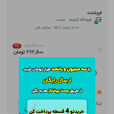
فروشنده
فروشگاه گنجینه
منتخب
۱۰۰
%
رضایت از کالا
|
عملکرد
عالی
۳۵۰,۰۰۰ تومان
۲۱٪
۲۷۶,۵۰۰ تومان
هـر قسط با تــرب‌پــی:
۶۹,۱۲۵ تومان
۴ قسط مــاهـانـه؛ بـدون سـود، چـک و ضـامـن
تعداد ۱ عدد در انبار موجود است
لینک کوتاه:
ketabtala.com/sbp-33196