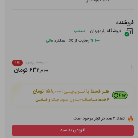
آناهیتا یاراحمدی
فروشنده
فروشگاه یارمهربان
منتخب
۱۰۰
%
رضایت از کالا
|
عملکرد
عالی
۸۰۰,۰۰۰ تومان
۲۱٪
۶۳۲,۰۰۰ تومان
هـر قسط با تــرب‌پــی:
۱۵۸,۰۰۰ تومان
۴ قسط مــاهـانـه؛ بـدون سـود، چـک و ضـامـن
تعداد ۲ عدد در انبار موجود است
افزودن به سبد