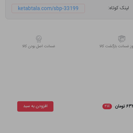
لینک کوتاه:
ketabtala.com/sbp-33199
 ضمانت بازگشت کالا
ﺿﻤﺎﻧﺖ اﺻﻞ ﺑﻮدن ﮐﺎﻟﺎ
تومان
افزودن به سبد
۲۱٪