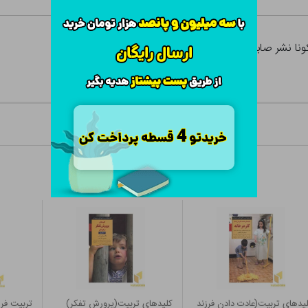
ونا نشر صابرین
یدهای تربیت(عادت دادن فرزند
کلیدهای تربیت(پرورش تفکر)
تربیت فر