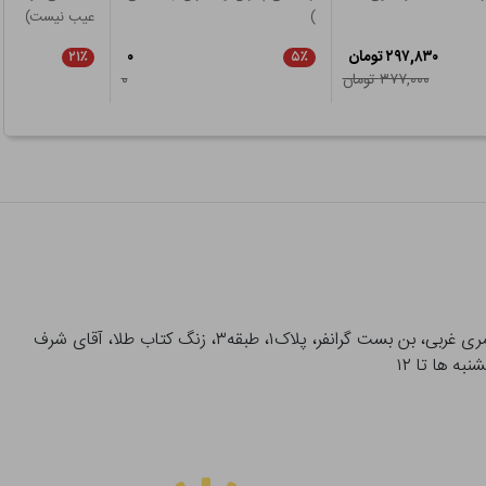
)
عیب نیست)
۲۹۷,۸۳۰ تومان
۰
۲۱٪
۵٪
۳۷۷,۰۰۰ تومان
۰
آدرس تحویل حضوری سفارشات: میدان انقلاب، خیابان انقلاب، خیابان ۱۲ فروردین، خیابان شهدای ژاندارمری غربی، بن بست گرانفر، پلاک۱، طبقه۳، زنگ کتاب طلا، آقای شرف