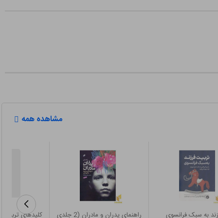
مشاهده همه
زند به سبک فرانسوی
راهنمای پدران و مادران (2 جلدی
کلیدهای تربیت(