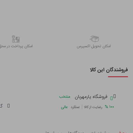
اﻣﮑﺎن ﺗﺤﻮﯾﻞ اﮐﺴﭙﺮس
امکان پرداخت در محل
فروشندگان این کالا
فروشگاه یارمهربان
منتخب
گا
|
%
۱۰۰
عالی
رضایت از کالا
عملکرد