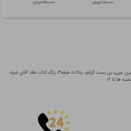
۱۸۰,۰۰۰ تومان
۶۵۰,۰۰۰ تومان
آدرس تحویل حضوری سفارشات: میدان انقلاب، خیابان انقلاب، خیابان ۱۲ فروردین، خیابان شهدای ژاندارمری غربی، بن بست گرانفر، پلاک۱، طبقه۳، زنگ کتاب طلا، آقای شرف