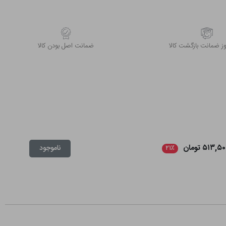
 ضمانت بازگشت کالا
ﺿﻤﺎﻧﺖ اﺻﻞ ﺑﻮدن ﮐﺎﻟﺎ
۵۱۳,۵ تومان
ناموجود
۲۱٪