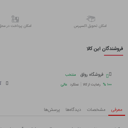
اﻣﮑﺎن ﺗﺤﻮﯾﻞ اﮐﺴﭙﺮس
امکان پرداخت در محل
فروشندگان این کالا
فروشگاه رواق
منتخب
گ
|
%
۱۰۰
عالی
رضایت از کالا
عملکرد
معرفی
مشخصات
دیدگاه‌ها
پرسش‌ها