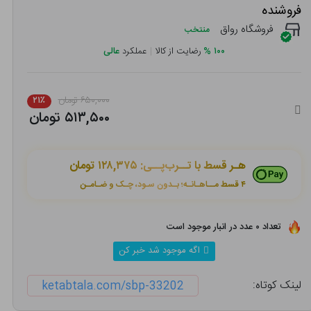
فروشنده
فروشگاه رواق
منتخب
۱۰۰
%
رضایت از کالا
|
عملکرد
عالی
۶۵۰,۰۰۰ تومان
۲۱٪
۵۱۳,۵۰۰ تومان
هـر قسط با تــرب‌پــی:
۱۲۸,۳۷۵ تومان
۴ قسط مــاهـانـه؛ بـدون سـود، چـک و ضـامـن
تعداد ۰ عدد در انبار موجود است
اگه موجود شد خبر کن
لینک کوتاه:
ketabtala.com/sbp-33202