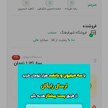
مترجم:
رضا علیزاده
محمدحسین شکوهی
ناهید خسروی
فروشنده
فروشگاه شهرفرهنگ
منتخب
۱۰۰
%
رضایت از کالا
|
عملکرد
عالی
۱,۴۲۰,۰۰۰ تومان
۲۱٪
۱,۱۲۱,۸۰۰ تومان
هـر قسط با تــرب‌پــی:
۲۸۰,۴۵۰
تومان
۴ قسط مــاهـانـه؛ بـدون سـود، چـک و ضـامـن
تعداد ۲ عدد در انبار موجود است