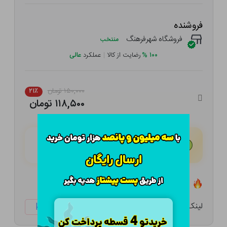
فروشنده
فروشگاه شهرفرهنگ
منتخب
۱۰۰
%
رضایت از کالا
|
عملکرد
عالی
۱۵۰,۰۰۰ تومان
۲۱٪
۱۱۸,۵۰۰ تومان
هـر قسط با تــرب‌پــی:
۲۹,۶۲۵ تومان
۴ قسط مــاهـانـه؛ بـدون سـود، چـک و ضـامـن
تعداد ۰ عدد در انبار موجود است
لینک کوتاه:
ketabtala.com/sbp-33215