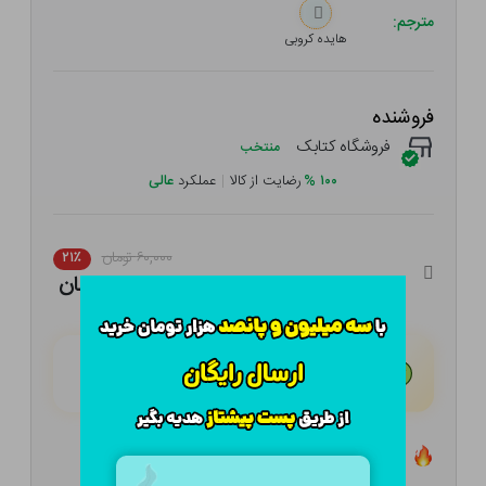
مترجم:
هایده کروبی
فروشنده
فروشگاه کتابک
منتخب
۱۰۰
%
رضایت از کالا
|
عملکرد
عالی
۶۰,۰۰۰ تومان
۲۱٪
۴۷,۴۰۰ تومان
هـر قسط با تــرب‌پــی:
۱۱,۸۵۰ تومان
۴ قسط مــاهـانـه؛ بـدون سـود، چـک و ضـامـن
تعداد ۲ عدد در انبار موجود است