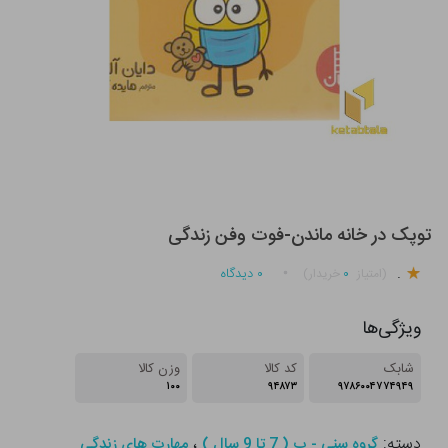
توپک در خانه ماندن-فوت وفن زندگی
.
۰
۰
دیدگاه
(امتیاز
خریدار)
ویژگی‌ها
شابک
کد کالا
وزن کالا
۱۰۰
۹۴۸۷۳
۹۷۸۶۰۰۴۷۷۴۹۴۹
دسته:
،
گروه سنی - ب ( 7 تا 9 سال )
مهارت های زندگی