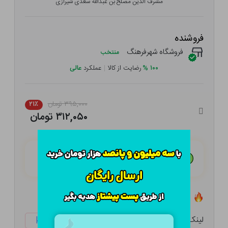
مشرف الدین مصلح بن عبدالله سعدی شیرازی
فروشنده
فروشگاه شهرفرهنگ
منتخب
۱۰۰
%
رضایت از کالا
|
عملکرد
عالی
۳۹۵,۰۰۰ تومان
۲۱٪
۳۱۲,۰۵۰ تومان
هـر قسط با تــرب‌پــی:
۷۸,۰۱۳ تومان
۴ قسط مــاهـانـه؛ بـدون سـود، چـک و ضـامـن
تعداد ۴ عدد در انبار موجود است
لینک کوتاه:
ketabtala.com/sbp-33229