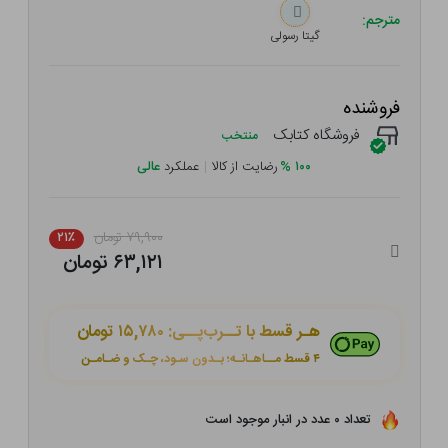
مترجم:
گیتا رسولی
فروشنده
فروشگاه کتابک
منتخب
۱۰۰
%
رضایت از کالا
|
عملکرد
عالی
۷۹,۹۰۰ تومان
۲۱٪
۶۳,۱۲۱ تومان
هـر قسط با تــرب‌پــی:
۱۵,۷۸۰ تومان
۴ قسط مــاهـانـه؛ بـدون سـود، چـک و ضـامـن
تعداد ۰ عدد در انبار موجود است