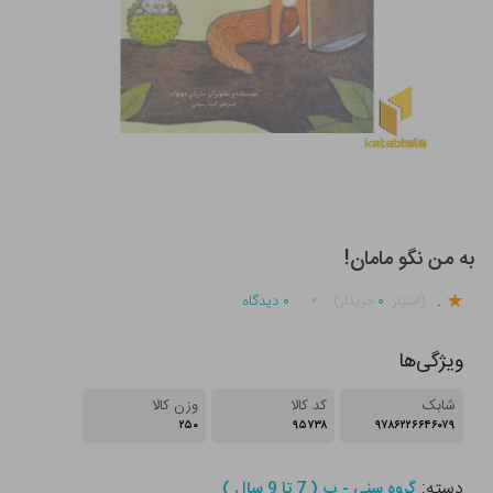
به من نگو مامان!
.
۰
۰
دیدگاه
(امتیاز
خریدار)
ویژگی‌ها
شابک
کد کالا
وزن کالا
۲۵۰
۹۵۷۳۸
۹۷۸۶۲۲۶۶۴۶۰۷۹
دسته:
گروه سنی - ب ( 7 تا 9 سال )