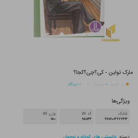
مارک تواین - کی؟چی؟کجا؟
.
۰
۰
دیدگاه
(امتیاز
خریدار)
ویژگی‌ها
شابک
کد کالا
وزن کالا
۱۵۰
۹۵۸۴۴
۹۷۸۶۰۰۴۷۷۷۴۱۴
دسته:
دانستنی های كودك و نوجوان