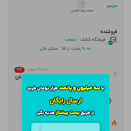
مترجم:
محمدرضا افضلی
فروشنده
فروشگاه کتابک
منتخب
۱۰۰
%
رضایت از کالا
|
عملکرد
عالی
۲۲۰,۰۰۰ تومان
۲۱٪
۱۷۳,۸۰۰ تومان
هـر قسط با تــرب‌پــی:
۴۳,۴۵۰ تومان
۴ قسط مــاهـانـه؛ بـدون سـود، چـک و ضـامـن
تعداد ۸ عدد در انبار موجود است