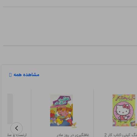
مشاهده همه
گ کیتی-کتاب کار 2
غافلگیری در روز مادر
ارنست و سلستین