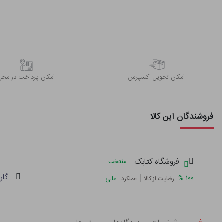
اﻣﮑﺎن ﺗﺤﻮﯾﻞ اﮐﺴﭙﺮس
امکان پرداخت در محل
فروشندگان این کالا
فروشگاه کتابک
منتخب
گار
|
%
۱۰۰
عالی
رضایت از کالا
عملکرد