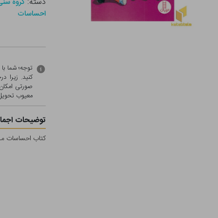
دسته:
گروه سنی - ب (
احساسات
توجه؛ شما با
کنید. زیرا 
صورتی امکان 
معيوب تحویل 
توضیحات اجمال
کتاب احساسات من-