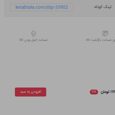
لینک کوتاه:
ketabtala.com/sbp-33902
 ضمانت بازگشت کالا
ﺿﻤﺎﻧﺖ اﺻﻞ ﺑﻮدن ﮐﺎﻟﺎ
ومان
افزودن به سبد
۲۱٪