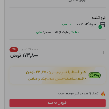
کیارش شادمهری
فروشنده
فروشگاه کتابک
منتخب
۱۰۰
%
رضایت از کالا
|
عملکرد
عالی
۲۲۰,۰۰۰ تومان
۲۱٪
۱۷۳,۸۰۰ تومان
هـر قسط با تــرب‌پــی:
۴۳,۴۵۰ تومان
۴ قسط مــاهـانـه؛ بـدون سـود، چـک و ضـامـن
تعداد ۹ عدد در انبار موجود است
افزودن به سبد