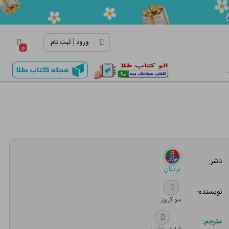
|
ورود
ثبت نام
۰
ناشر:
نردبان
نویسنده:
سو گریوز
مترجم: