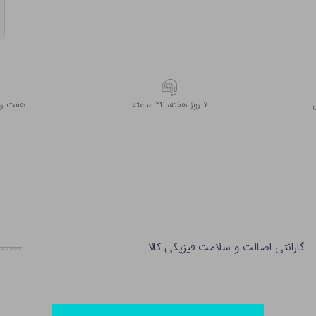
۷ روز ﻫﻔﺘﻪ، ۲۴ ﺳﺎﻋﺘﻪ
هفت روز
گارانتی اصالت و سلامت فیزیکی کالا
۱۰۰۰۰۰