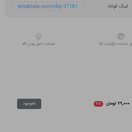
لینک کوتاه:
ketabtala.com/sbp-37181
 ضمانت بازگشت کالا
ﺿﻤﺎﻧﺖ اﺻﻞ ﺑﻮدن ﮐﺎﻟﺎ
۷۹,۰۰۰ تومان
ناموجود
۲۱٪