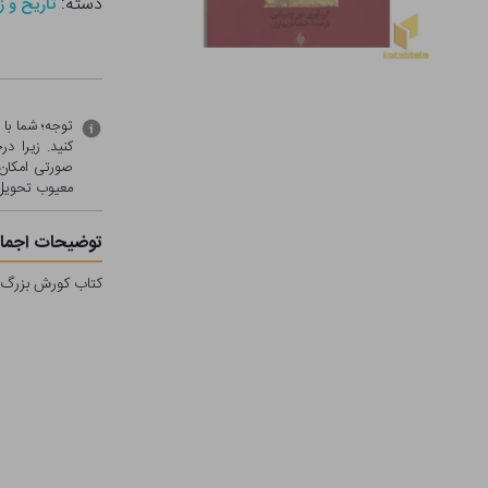
دسته:
تاریخ و ز
توجه؛ شما با
کنید. زیرا 
صورتی امکان 
معيوب تحویل 
توضیحات اجمال
کتاب کورش بزرگ(ر