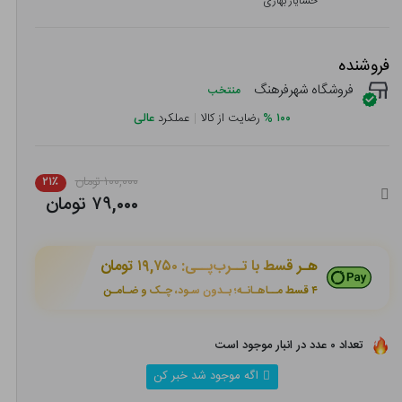
خشایار بهاری
فروشنده
فروشگاه شهرفرهنگ
منتخب
۱۰۰
%
رضایت از کالا
|
عملکرد
عالی
۱۰۰,۰۰۰ تومان
۲۱٪
۷۹,۰۰۰ تومان
هـر قسط با تــرب‌پــی:
۱۹,۷۵۰ تومان
۴ قسط مــاهـانـه؛ بـدون سـود، چـک و ضـامـن
تعداد ۰ عدد در انبار موجود است
اگه موجود شد خبر کن