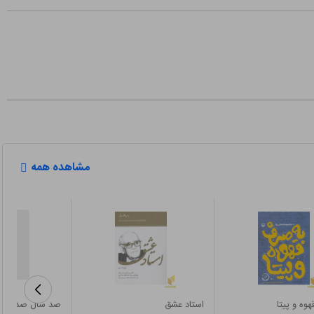
مشاهده همه
وه و پیتا
استاد عشق
صد سال صد چهر