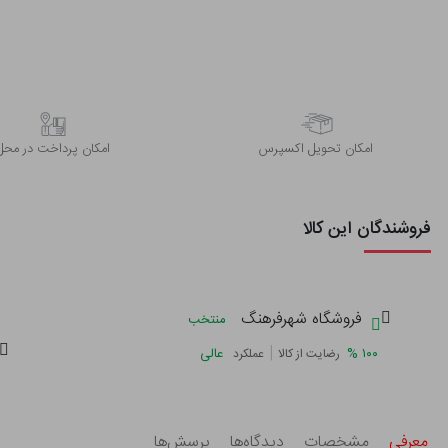
اﻣﮑﺎن ﺗﺤﻮﯾﻞ اﮐﺴﭙﺮس
امکان پرداخت در محل
فروشندگان این کالا
فروشگاه شهرفرهنگ
منتخب
|
%
۱۰۰
عالی
رضایت از کالا
عملکرد
معرفی
مشخصات
دیدگاه‌ها
پرسش‌ها