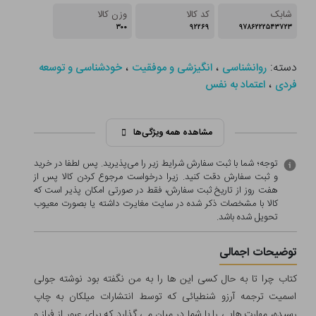
شابک
کد کالا
وزن کالا
۳۰۰
۹۲۲۶۹
۹۷۸۶۲۲۲۵۴۳۷۲۳
دسته:
،
،
روانشناسی
انگیزشی و موفقیت
خودشناسی و توسعه
،
فردی
اعتماد به نفس
مشاهده همه ویژگی‌ها
توجه؛ شما با ثبت سفارش شرایط زیر را می‌پذیرید. پس لطفا در خرید
و ثبت سفارش دقت کنید. زیرا درخواست مرجوع کردن کالا پس از
هفت روز از تاریخ ثبت سفارش، فقط در صورتی امکان پذیر است که
کالا با مشخصات ذکر شده در سایت مغایرت داشته یا بصورت معيوب
تحویل شده باشد.
توضیحات اجمالی
کتاب چرا تا به حال کسی این ها را به من نگفته بود نوشته جولی
اسمیت ترجمه آرزو شنطیائی که توسط انتشارات میلکان به چاپ
رسیده، مهارت هایی را با شما در میان می گذارد که برای عبور از فراز و