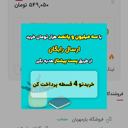
۵۴۹,۰۵۰ تومان
هـر قسط با تــرب‌پــی:
۱۳۷,۲۶۳
تومان
۴ قسط مــاهـانـه؛ بـدون سـود، چـک و ضـامـن
تعداد ۱۵ عدد در انبار موجود است
لینک کوتاه:
ketabtala.com/sbp-37215
فروشندگان این کالا
فروشگاه یارمهربان
منتخب