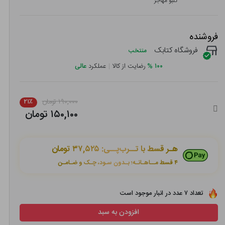
گلبو مهاجر
فروشنده
فروشگاه کتابک
منتخب
۱۰۰
%
رضایت از کالا
|
عملکرد
عالی
۱۹۰,۰۰۰ تومان
۲۱٪
۱۵۰,۱۰۰ تومان
هـر قسط با تــرب‌پــی:
۳۷,۵۲۵ تومان
۴ قسط مــاهـانـه؛ بـدون سـود، چـک و ضـامـن
تعداد ۷ عدد در انبار موجود است
افزودن به سبد