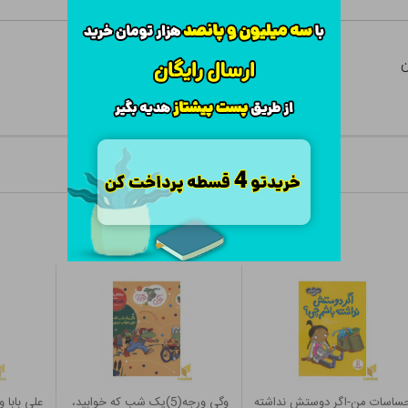
ن
حساسات من-اگر دوستش نداشته
وگی ورجه(5)یک شب که خوابید،
علی بابا 