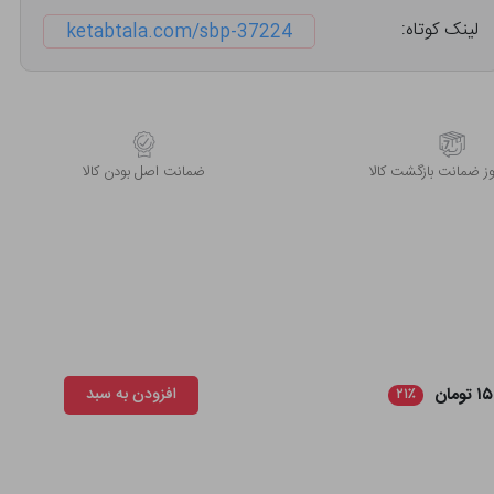
لینک کوتاه:
ketabtala.com/sbp-37224
 ضمانت بازگشت کالا
ﺿﻤﺎﻧﺖ اﺻﻞ ﺑﻮدن ﮐﺎﻟﺎ
ومان
افزودن به سبد
۲۱٪