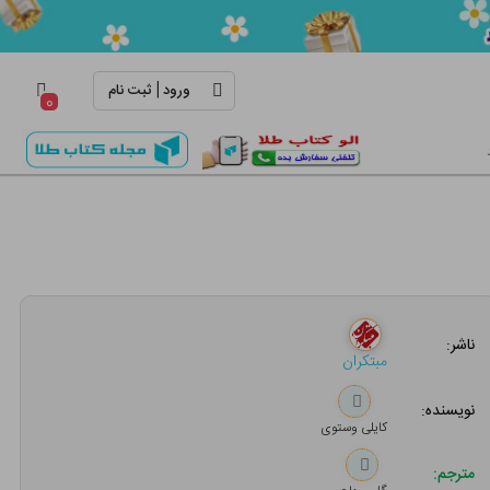
|
ورود
ثبت نام
۰
ناشر:
مبتکران
نویسنده:
کایلی وستوی
مترجم: