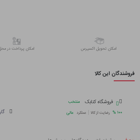
اﻣﮑﺎن ﺗﺤﻮﯾﻞ اﮐﺴﭙﺮس
امکان پرداخت در محل
فروشندگان این کالا
فروشگاه کتابک
منتخب
گار
|
%
۱۰۰
عالی
رضایت از کالا
عملکرد