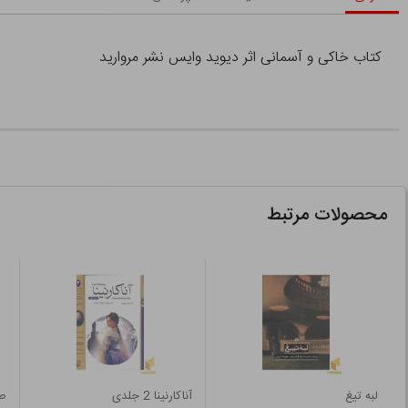
کتاب خاکی و آسمانی اثر دیوید وایس نشر مروارید
محصولات مرتبط
لبه تیغ
آناکارنینا 2 جلدی
صد