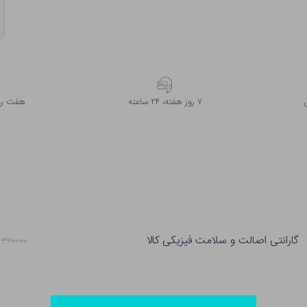
۷ روز ﻫﻔﺘﻪ، ۲۴ ﺳﺎﻋﺘﻪ
هفت روز
گارانتی اصالت و سلامت فیزیکی کالا
۳۲۰۰۰۰