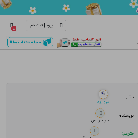
|
ورود
ثبت نام
۰
ناشر:
مروارید
نویسنده:
دیوید وایس
مترجم: