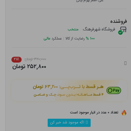
علی اصغر بهرام بیگی
فروشنده
فروشگاه شهرفرهنگ
منتخب
۱۰۰
%
رضایت از کالا
|
عملکرد
عالی
۳۲۰,۰۰۰ تومان
۲۱٪
۲۵۲,۸۰۰ تومان
هـر قسط با تــرب‌پــی:
۶۳,۲۰۰ تومان
۴ قسط مــاهـانـه؛ بـدون سـود، چـک و ضـامـن
تعداد ۰ عدد در انبار موجود است
اگه موجود شد خبر کن