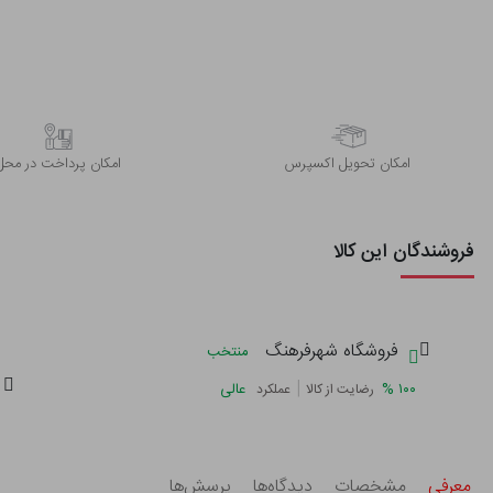
اﻣﮑﺎن ﺗﺤﻮﯾﻞ اﮐﺴﭙﺮس
امکان پرداخت در محل
فروشندگان این کالا
فروشگاه شهرفرهنگ
منتخب
|
%
۱۰۰
عالی
رضایت از کالا
عملکرد
معرفی
مشخصات
دیدگاه‌ها
پرسش‌ها