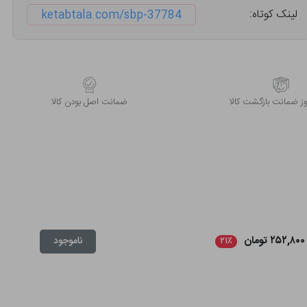
لینک کوتاه:
ketabtala.com/sbp-37784
 ضمانت بازگشت کالا
ﺿﻤﺎﻧﺖ اﺻﻞ ﺑﻮدن ﮐﺎﻟﺎ
۲۵۲,۸۰۰ تومان
ناموجود
۲۱٪