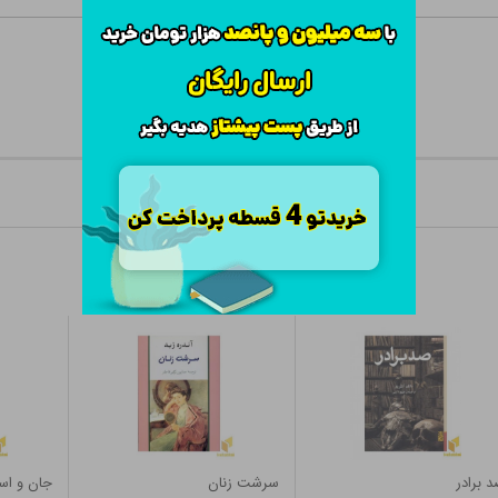
 برادر
سرشت زنان
جان و ا