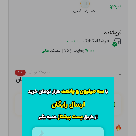
مترجم:
محمدرضا افضلی
فروشنده
فروشگاه کتابک
منتخب
۱۰۰
%
رضایت از کالا
|
عملکرد
عالی
۲۲۰,۰۰۰ تومان
۲۱٪
۱۷۳,۸۰۰ تومان
هـر قسط با تــرب‌پــی:
۴۳,۴۵۰ تومان
۴ قسط مــاهـانـه؛ بـدون سـود، چـک و ضـامـن
تعداد ۶ عدد در انبار موجود است