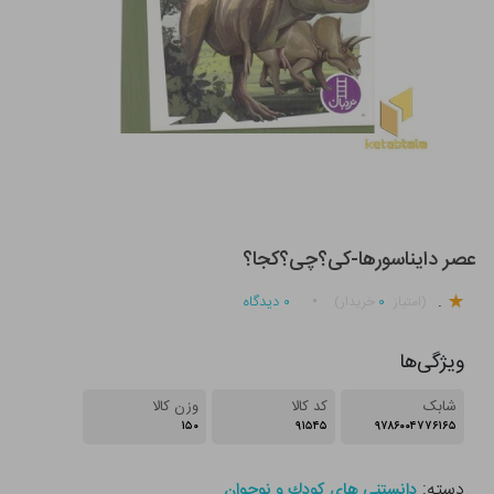
عصر دایناسورها-کی؟چی؟کجا؟
.
۰
۰
دیدگاه
(امتیاز
خریدار)
ویژگی‌ها
شابک
کد کالا
وزن کالا
۱۵۰
۹۱۵۴۵
۹۷۸۶۰۰۴۷۷۶۱۶۵
دسته:
دانستنی های كودك و نوجوان