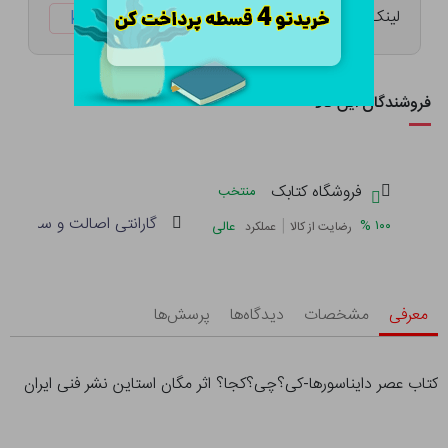
لینک کوتاه:
ketabtala.com/sbp-37791
فروشندگان این کالا
فروشگاه کتابک
منتخب
گارانتی اصالت و سلامت فی
|
%
۱۰۰
عالی
رضایت از کالا
عملکرد
معرفی
مشخصات
دیدگاه‌ها
پرسش‌ها
کتاب عصر دایناسورها-کی؟چی؟کجا؟ اثر مگان استاین نشر فنی ایران