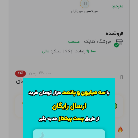
مترجم:
امیرحسین میرزائیان
فروشنده
فروشگاه کتابک
منتخب
۱۰۰
%
رضایت از کالا
|
عملکرد
عالی
۲۲۰,۰۰۰ تومان
۲۱٪
۱۷۳,۸۰۰ تومان
هـر قسط با تــرب‌پــی:
۴۳,۴۵۰ تومان
۴ قسط مــاهـانـه؛ بـدون سـود، چـک و ضـامـن
تعداد ۱۶ عدد در انبار موجود است