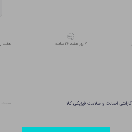
۷ روز ﻫﻔﺘﻪ، ۲۴ ﺳﺎﻋﺘﻪ
هفت روز
گارانتی اصالت و سلامت فیزیکی کالا
۰
۳۰۰۰۰