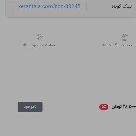
لینک کوتاه:
ketabtala.com/sbp-38245
 ضمانت بازگشت کالا
ﺿﻤﺎﻧﺖ اﺻﻞ ﺑﻮدن ﮐﺎﻟﺎ
۲۸,۵۰ تومان
ناموجود
۵٪