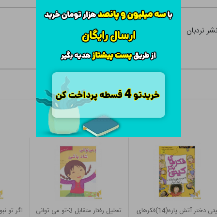
شر نردبان
کیتی دختر آتش پاره(14)فکرهای
تحلیل رفتار متقابل 3-تو می توانی
اگر تو نب