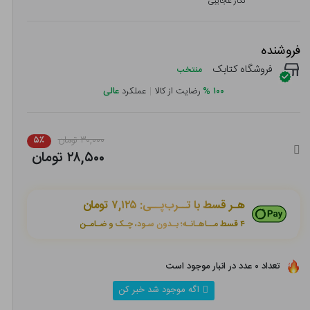
نگار عجایبی
فروشنده
فروشگاه کتابک
منتخب
۱۰۰
%
رضایت از کالا
|
عملکرد
عالی
۳۰,۰۰۰ تومان
۵٪
۲۸,۵۰۰ تومان
هـر قسط با تــرب‌پــی:
۷,۱۲۵ تومان
۴ قسط مــاهـانـه؛ بـدون سـود، چـک و ضـامـن
تعداد ۰ عدد در انبار موجود است
اگه موجود شد خبر کن