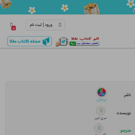
|
ورود
ثبت نام
۰
ناشر:
نردبان
نویسنده:
مری نین
مترجم: