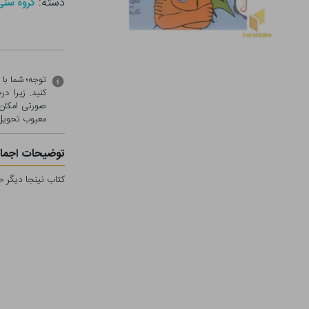
دسته:
گروه سنی - ب (
توجه؛ شما با
کنید. زیرا 
صورتی امکان 
معيوب تحویل 
توضیحات اجمال
کتاب نینجا دیگر 