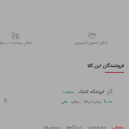
اﻣﮑﺎن ﺗﺤﻮﯾﻞ اﮐﺴﭙﺮس
امکان پرداخت در محل
فروشندگان این کالا
فروشگاه کتابک
منتخب
|
%
۱۰۰
عالی
رضایت از کالا
عملکرد
معرفی
مشخصات
دیدگاه‌ها
پرسش‌ها