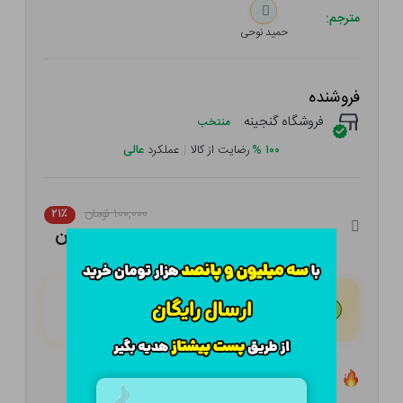
مترجم:
حمید نوحی
فروشنده
فروشگاه گنجینه
منتخب
۱۰۰
%
رضایت از کالا
|
عملکرد
عالی
۱۰۰,۰۰۰ تومان
۲۱٪
۷۹,۰۰۰ تومان
هـر قسط با تــرب‌پــی:
۱۹,۷۵۰ تومان
۴ قسط مــاهـانـه؛ بـدون سـود، چـک و ضـامـن
تعداد ۰ عدد در انبار موجود است