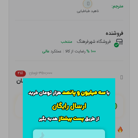
مترجم:
ناهید طباطبایی
فروشنده
فروشگاه شهرفرهنگ
منتخب
۱۰۰
%
رضایت از کالا
|
عملکرد
عالی
۳۵۰,۰۰۰ تومان
۲۱٪
۲۷۶,۵۰۰ تومان
هـر قسط با تــرب‌پــی:
۶۹,۱۲۵ تومان
۴ قسط مــاهـانـه؛ بـدون سـود، چـک و ضـامـن
تعداد ۰ عدد در انبار موجود است