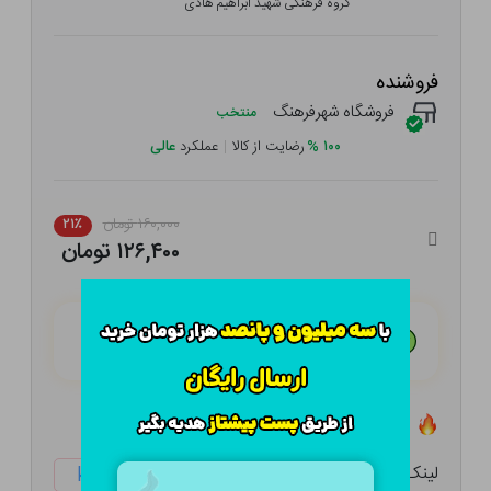
گروه فرهنگی شهید ابراهیم هادی
فروشنده
فروشگاه شهرفرهنگ
منتخب
۱۰۰
%
رضایت از کالا
|
عملکرد
عالی
۱۶۰,۰۰۰ تومان
۲۱٪
۱۲۶,۴۰۰ تومان
هـر قسط با تــرب‌پــی:
۳۱,۶۰۰ تومان
۴ قسط مــاهـانـه؛ بـدون سـود، چـک و ضـامـن
تعداد ۰ عدد در انبار موجود است
لینک کوتاه:
ketabtala.com/sbp-38256