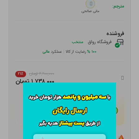
مترجم:
مانی صالحی
فروشنده
فروشگاه رواق
منتخب
۱۰۰
%
رضایت از کالا
|
عملکرد
عالی
۲,۲۰۰,۰۰۰ تومان
۲۱٪
۱,۷۳۸,۰۰۰ تومان
هـر قسط با تــرب‌پــی:
۴۳۴,۵۰۰
تومان
۴ قسط مــاهـانـه؛ بـدون سـود، چـک و ضـامـن
تعداد ۵ عدد در انبار موجود است