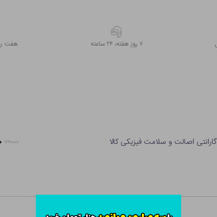
۷ روز ﻫﻔﺘﻪ، ۲۴ ﺳﺎﻋﺘﻪ
هفت روز
گارانتی اصالت و سلامت فیزیکی کالا
۰
۷۲۰۰۰