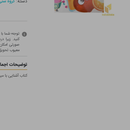
دسته:
گروه سنی - الف 
توجه؛ شما با
کنید. زیرا 
صورتی امکان 
معيوب تحویل 
توضیحات اجمال
کتاب آشنایی با می