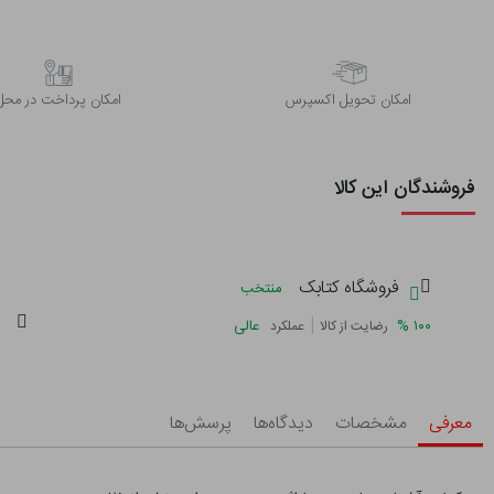
اﻣﮑﺎن ﺗﺤﻮﯾﻞ اﮐﺴﭙﺮس
امکان پرداخت در محل
فروشندگان این کالا
فروشگاه کتابک
منتخب
|
%
۱۰۰
عالی
رضایت از کالا
عملکرد
معرفی
مشخصات
دیدگاه‌ها
پرسش‌ها