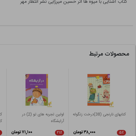
کتاب آشنایی با میوه ها اثر حسین میرزایی نشر انتظار مهر
محصولات مرتبط
کتابهای نارنجی (38)درخت زنگوله
اولین تجربه های تو (2) در
کت
آرایشگاه
کث
۳۸,۰۰۰ تومان
۷۱,۱۰۰ تومان
٪
۲۱٪
۵٪