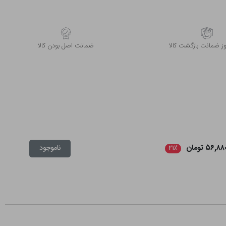
 ضمانت بازگشت کالا
ﺿﻤﺎﻧﺖ اﺻﻞ ﺑﻮدن ﮐﺎﻟﺎ
۵۶,۸۸ تومان
ناموجود
۲۱٪