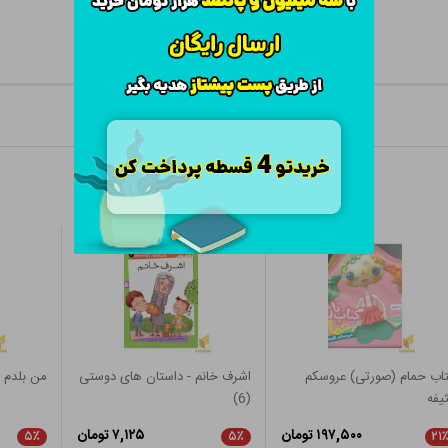
اب حمام (صورتی) عروسکم
اشرف خانم - داستان های دوستی
من بلدم ز
یفه
(6)
۱۹۷,۵۰۰ تومان
۷,۱۲۵ تومان
۵٪
۵٪
۲۱