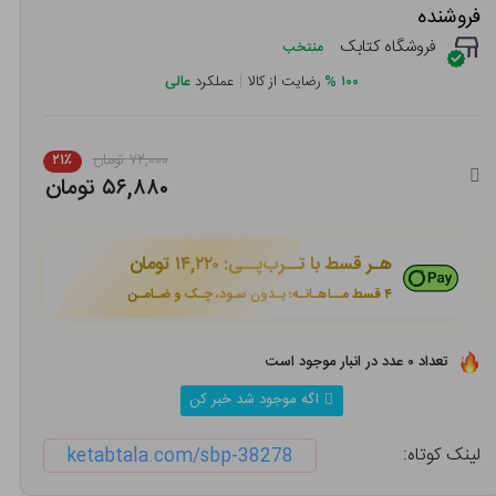
فروشنده
فروشگاه کتابک
منتخب
۱۰۰
%
رضایت از کالا
|
عملکرد
عالی
۷۲,۰۰۰ تومان
۲۱٪
۵۶,۸۸۰ تومان
هـر قسط با تــرب‌پــی:
۱۴,۲۲۰ تومان
۴ قسط مــاهـانـه؛ بـدون سـود، چـک و ضـامـن
تعداد ۰ عدد در انبار موجود است
اگه موجود شد خبر کن
لینک کوتاه:
ketabtala.com/sbp-38278