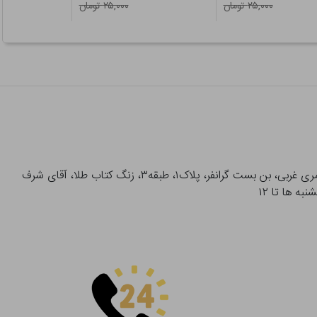
۲۵,۰۰۰ تومان
۲۵,۰۰۰ تومان
آدرس تحویل حضوری سفارشات: میدان انقلاب، خیابان انقلاب، خیابان ۱۲ فروردین، خیابان شهدای ژاندارمری غربی، بن بست گرانفر، پلاک۱، طبقه۳، زنگ کتاب طلا، آقای شرف