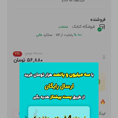
سیدلطف الله خادم
فروشنده
فروشگاه کتابک
منتخب
۱۰۰
%
رضایت از کالا
|
عملکرد
عالی
۷۲,۰۰۰ تومان
۲۱٪
۵۶,۸۸۰ تومان
هـر قسط با تــرب‌پــی:
۱۴,۲۲۰ تومان
۴ قسط مــاهـانـه؛ بـدون سـود، چـک و ضـامـن
تعداد ۰ عدد در انبار موجود است
لینک کوتاه:
ketabtala.com/sbp-38279