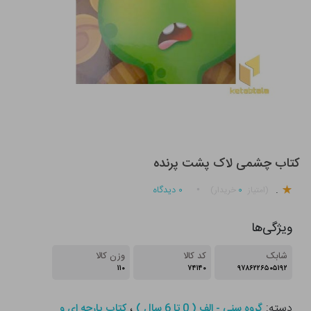
کتاب چشمی لاک پشت پرنده
.
۰
۰
دیدگاه
(امتیاز
خریدار)
ویژگی‌ها
شابک
کد کالا
وزن کالا
۱۱۰
۷۴۱۴۰
۹۷۸۶۲۲۶۵۰۵۱۹۲
دسته:
،
گروه سنی - الف ( 0 تا 6 سال )
کتاب پارچه ای و