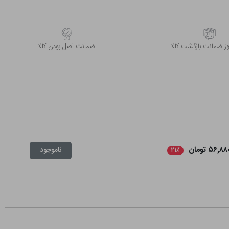
 ضمانت بازگشت کالا
ﺿﻤﺎﻧﺖ اﺻﻞ ﺑﻮدن ﮐﺎﻟﺎ
۵۶,۸۸ تومان
ناموجود
۲۱٪