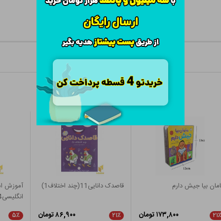
مان بیا جیش دارم
قاصدک دانایی11(چند اختلاف1)
آموزش اش
انگلیسی4
۱۷۳,۸۰۰ تومان
۸۶,۹۰۰ تومان
۵٪
۲۱٪
۲۱