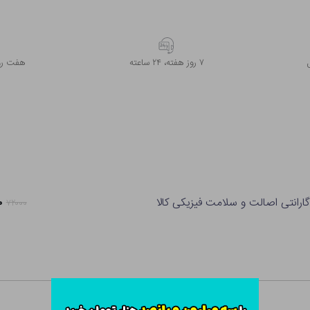
۷ روز ﻫﻔﺘﻪ، ۲۴ ﺳﺎﻋﺘﻪ
هفت روز
گارانتی اصالت و سلامت فیزیکی کالا
۰
۷۲۰۰۰