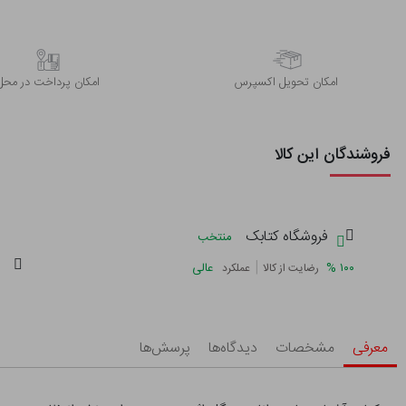
اﻣﮑﺎن ﺗﺤﻮﯾﻞ اﮐﺴﭙﺮس
امکان پرداخت در محل
فروشندگان این کالا
فروشگاه کتابک
منتخب
|
%
۱۰۰
عالی
رضایت از کالا
عملکرد
معرفی
مشخصات
دیدگاه‌ها
پرسش‌ها