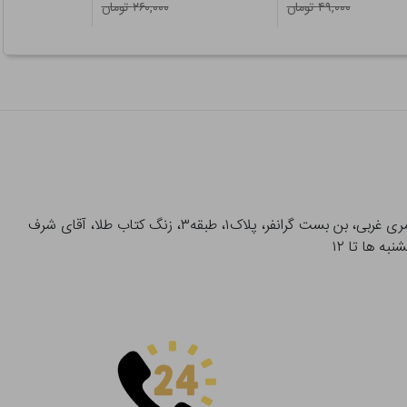
۴۹,۰۰۰ تومان
۲۶۰,۰۰۰ تومان
آدرس تحویل حضوری سفارشات: میدان انقلاب، خیابان انقلاب، خیابان ۱۲ فروردین، خیابان شهدای ژاندارمری غربی، بن بست گرانفر، پلاک۱، طبقه۳، زنگ کتاب طلا، آقای شرف