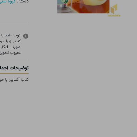
دسته:
گروه سنی - الف 
توجه؛ شما با
کنید. زیرا 
صورتی امکان 
معيوب تحویل 
توضیحات اجمال
کتاب آشنایی با حی