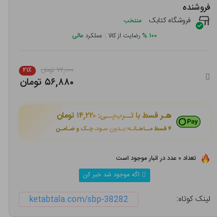
فروشنده
فروشگاه کتابک
منتخب
۱۰۰
%
رضایت از کالا
|
عملکرد
عالی
۷۲,۰۰۰ تومان
۲۱٪
۵۶,۸۸۰ تومان
هـر قسط با تــرب‌پــی:
۱۴,۲۲۰ تومان
۴ قسط مــاهـانـه؛ بـدون سـود، چـک و ضـامـن
تعداد ۰ عدد در انبار موجود است
اگه موجود شد خبر کن
لینک کوتاه:
ketabtala.com/sbp-38282