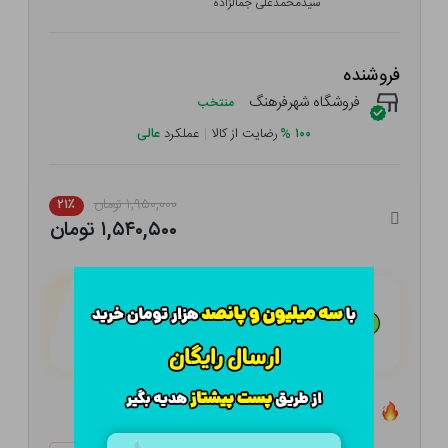
سیدمحمدعلی جمالزاده
فروشنده
فروشگاه شهرفرهنگ
منتخب
۱۰۰
%
رضایت از کالا
|
عملکرد
عالی
۱,۹۵۰,۰۰۰ تومان
۲۱٪
۱,۵۴۰,۵۰۰ تومان
هـر قسط با تــرب‌پــی:
۳۸۵,۱۲۵
تومان
۴ قسط مــاهـانـه؛ بـدون سـود، چـک و ضـامـن
تعداد ۱ عدد در انبار موجود است