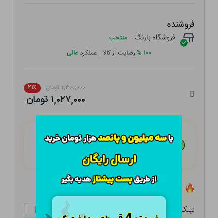
فروشنده
فروشگاه بارنگ
منتخب
۱۰۰
%
رضایت از کالا
|
عملکرد
عالی
۱,۳۰۰,۰۰۰ تومان
۲۱٪
۱,۰۲۷,۰۰۰ تومان
هـر قسط با تــرب‌پــی:
۲۵۶,۷۵۰
تومان
۴ قسط مــاهـانـه؛ بـدون سـود، چـک و ضـامـن
تعداد ۲ عدد در انبار موجود است
لینک کوتاه:
ketabtala.com/sbp-38295