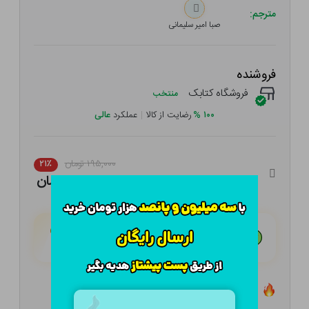
مترجم:
صبا امیر سلیمانی
فروشنده
فروشگاه کتابک
منتخب
۱۰۰
%
رضایت از کالا
|
عملکرد
عالی
۱۹۵,۰۰۰ تومان
۲۱٪
۱۵۴,۰۵۰ تومان
هـر قسط با تــرب‌پــی:
۳۸,۵۱۳ تومان
۴ قسط مــاهـانـه؛ بـدون سـود، چـک و ضـامـن
تعداد ۲۱ عدد در انبار موجود است