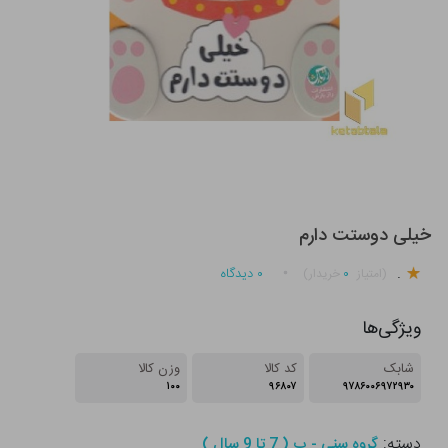
خیلی دوستت دارم
.
۰
۰
دیدگاه
(امتیاز
خریدار)
ویژگی‌ها
شابک
کد کالا
وزن کالا
۱۰۰
۹۶۸۰۷
۹۷۸۶۰۰۶۹۷۲۹۳۰
دسته:
گروه سنی - ب ( 7 تا 9 سال )