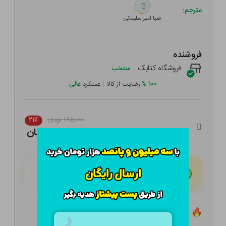
مترجم:
صبا امیر سلیمانی
فروشنده
فروشگاه کتابک
منتخب
۱۰۰
%
رضایت از کالا
|
عملکرد
عالی
۱۹۵,۰۰۰ تومان
۲۱٪
۱۵۴,۰۵۰ تومان
هـر قسط با تــرب‌پــی:
۳۸,۵۱۳ تومان
۴ قسط مــاهـانـه؛ بـدون سـود، چـک و ضـامـن
تعداد ۸ عدد در انبار موجود است