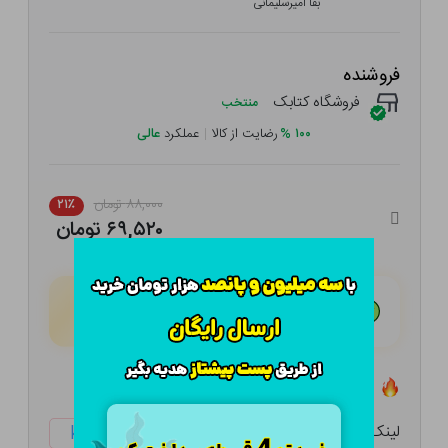
بقا امیرسلیمانی
فروشنده
فروشگاه کتابک
منتخب
۱۰۰
%
رضایت از کالا
|
عملکرد
عالی
۸۸,۰۰۰ تومان
۲۱٪
۶۹,۵۲۰ تومان
هـر قسط با تــرب‌پــی:
۱۷,۳۸۰ تومان
۴ قسط مــاهـانـه؛ بـدون سـود، چـک و ضـامـن
تعداد ۳ عدد در انبار موجود است
لینک کوتاه:
ketabtala.com/sbp-38309