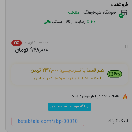
فروشنده
فروشگاه شهرفرهنگ
منتخب
۱۰۰
%
رضایت از کالا
|
عملکرد
عالی
۱,۲۰۰,۰۰۰ تومان
۲۱٪
۹۴۸,۰۰۰ تومان
هـر قسط با تــرب‌پــی:
۲۳۷,۰۰۰ تومان
۴ قسط مــاهـانـه؛ بـدون سـود، چـک و ضـامـن
تعداد ۰ عدد در انبار موجود است
اگه موجود شد خبر کن
لینک کوتاه:
ketabtala.com/sbp-38310