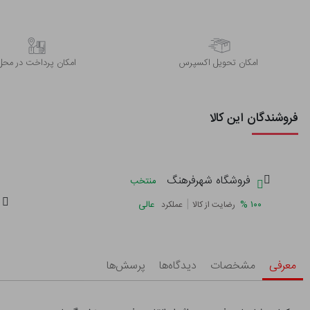
اﻣﮑﺎن ﺗﺤﻮﯾﻞ اﮐﺴﭙﺮس
امکان پرداخت در محل
فروشندگان این کالا
فروشگاه شهرفرهنگ
منتخب
|
%
۱۰۰
عالی
رضایت از کالا
عملکرد
معرفی
مشخصات
دیدگاه‌ها
پرسش‌ها