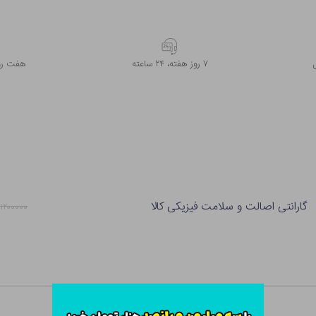
۷ روز ﻫﻔﺘﻪ، ۲۴ ﺳﺎﻋﺘﻪ
هفت روز
گارانتی اصالت و سلامت فیزیکی کالا
۱۲۰۰۰۰۰