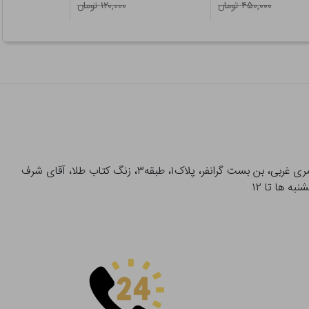
۴۵۰,۰۰۰ تومان
۱۲۰,۰۰۰ تومان
آدرس تحویل حضوری سفارشات: میدان انقلاب، خیابان انقلاب، خیابان ۱۲ فروردین، خیابان شهدای ژاندارمری غربی، بن بست گرانفر، پلاک۱، طبقه۳، زنگ کتاب طلا، آقای شرف