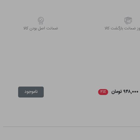
 ضمانت بازگشت کالا
ﺿﻤﺎﻧﺖ اﺻﻞ ﺑﻮدن ﮐﺎﻟﺎ
۹۴۸,۰۰۰ تومان
ناموجود
۲۱٪