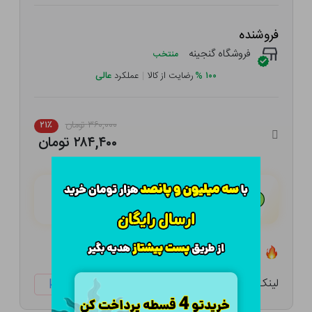
فروشنده
فروشگاه گنجینه
منتخب
۱۰۰
%
رضایت از کالا
|
عملکرد
عالی
۳۶۰,۰۰۰ تومان
۲۱٪
۲۸۴,۴۰۰ تومان
هـر قسط با تــرب‌پــی:
۷۱,۱۰۰ تومان
۴ قسط مــاهـانـه؛ بـدون سـود، چـک و ضـامـن
تعداد ۷ عدد در انبار موجود است
لینک کوتاه:
ketabtala.com/sbp-38324