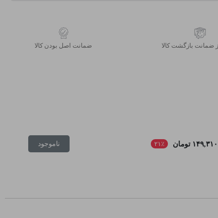
 ضمانت بازگشت کالا
ﺿﻤﺎﻧﺖ اﺻﻞ ﺑﻮدن ﮐﺎﻟﺎ
۱۴۹,۳۱۰ تومان
۲۱٪
ناموجود