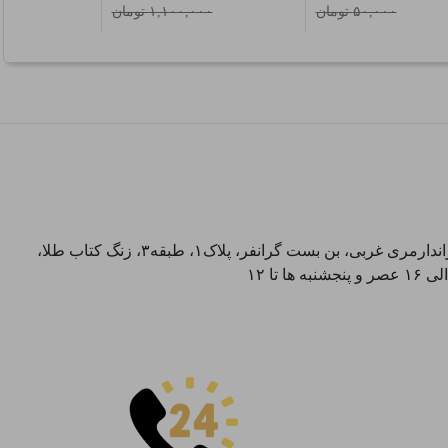
۵۰,۰۰۰ تومان
۱,۱۰۰,۰۰۰ تومان
آدرس تحویل حضوری سفارشات: میدان انقلاب، خیابان انقلاب، خیابان ۱۲ فروردین، خیابان شهدای ژاندارمری غربی، بن بست گرانفر، پلاک۱، طبقه۳، زنگ کتاب طلا،