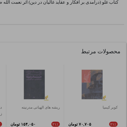
کتاب غلو (درآمدی بر افکار و عقاید غالیان در دین) اثر نعمت الله 
محصولات مرتبط
کویر کیمیا
ریشه های الهیاتی مدرنیته
در
ز
۷۰,۷۰۵ تومان
۱۵۴,۰۵۰ تومان
٪
۲۱٪
۲۱٪