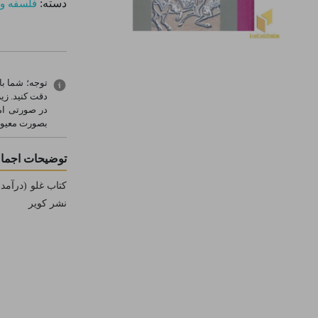
دسته:
فلسفه و 
توجه؛ شما ب
دقت کنید. زی
در صورتی ام
بصورت معيوب
توضیحات اجما
کتاب غلو (درآمدی
نشر کویر