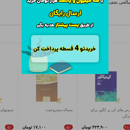
صالحی نجف‌ آبادی نشر کویر
س های کی یر کگور برای
مساله مشروعیت
ستونهای 
ندگی
۳۲۳,۹۰۰ تومان
۱۷,۱۰۰ تومان
۵٪
۵٪
۲۱