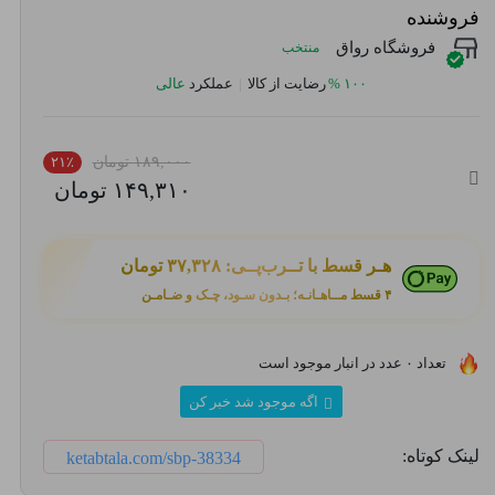
فروشنده
فروشگاه رواق
منتخب
۱۰۰
%
رضایت از کالا
|
عملکرد
عالی
۲۱٪
۱۸۹,۰۰۰ تومان
۱۴۹,۳۱۰ تومان
هـر قسط با تــرب‌پــی:
۳۷,۳۲۸ تومان
۴ قسط مــاهـانـه؛ بـدون سـود، چـک و ضـامـن
تعداد ۰ عدد در انبار موجود است
اگه موجود شد خبر کن
لینک کوتاه:
ketabtala.com/sbp-38334