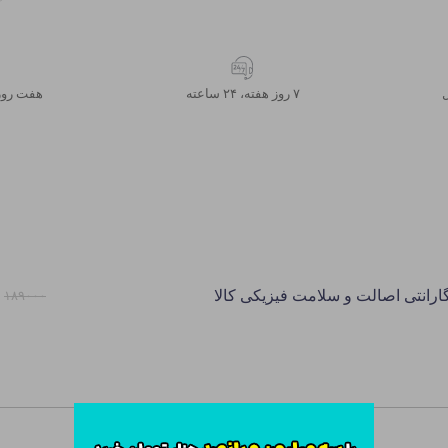
۷ روز ﻫﻔﺘﻪ، ۲۴ ﺳﺎﻋﺘﻪ
هفت روز
ارانتی اصالت و سلامت فیزیکی کالا
۱۸۹۰۰۰