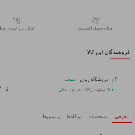
اﻣﮑﺎن ﺗﺤﻮﯾﻞ اﮐﺴﭙﺮس
امکان پرداخت در محل
فروشندگان این کالا
فروشگاه رواق
منتخب
گ
|
%
۱۰۰
رضایت از کالا
عالی
عملکرد
معرفی
مشخصات
دیدگاه‌ها
پرسش‌ها