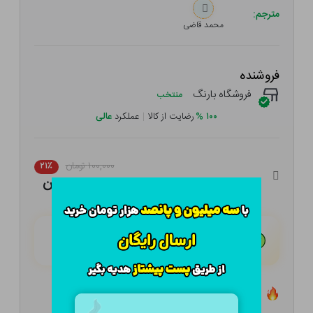
مترجم:
محمد قاضی
فروشنده
فروشگاه بارنگ
منتخب
۱۰۰
%
رضایت از کالا
|
عملکرد
عالی
۱۰۰,۰۰۰ تومان
۲۱٪
۷۹,۰۰۰ تومان
هـر قسط با تــرب‌پــی:
۱۹,۷۵۰ تومان
۴ قسط مــاهـانـه؛ بـدون سـود، چـک و ضـامـن
تعداد ۱ عدد در انبار موجود است