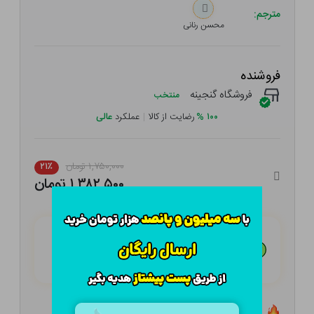
مترجم:
محسن رنانی
فروشنده
فروشگاه گنجینه
منتخب
۱۰۰
%
رضایت از کالا
|
عملکرد
عالی
۱,۷۵۰,۰۰۰ تومان
۲۱٪
۱,۳۸۲,۵۰۰ تومان
هـر قسط با تــرب‌پــی:
۳۴۵,۶۲۵
تومان
۴ قسط مــاهـانـه؛ بـدون سـود، چـک و ضـامـن
تعداد ۳ عدد در انبار موجود است