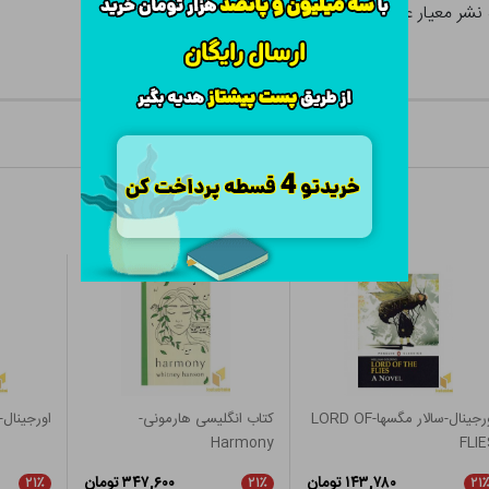
اورجینال-سالار مگسها-LORD OF
کتاب انگلیسی هارمونی-
اورجینال-دوبلی
Harmony
FLIE
۱۴۳,۷۸۰ تومان
۳۴۷,۶۰۰ تومان
۲۱٪
۲۱٪
۲۱