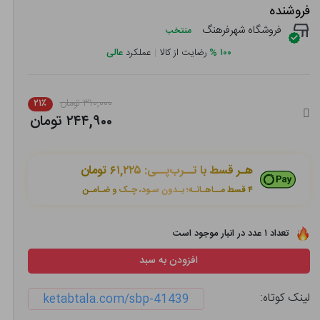
فروشنده
فروشگاه شهرفرهنگ
منتخب
۱۰۰
%
رضایت از کالا
|
عملکرد
عالی
۳۱۰,۰۰۰ تومان
۲۱٪
۲۴۴,۹۰۰ تومان
هـر قسط با تــرب‌پــی:
۶۱,۲۲۵ تومان
۴ قسط مــاهـانـه؛ بـدون سـود، چـک و ضـامـن
تعداد ۱ عدد در انبار موجود است
افزودن به سبد
لینک کوتاه:
ketabtala.com/sbp-41439