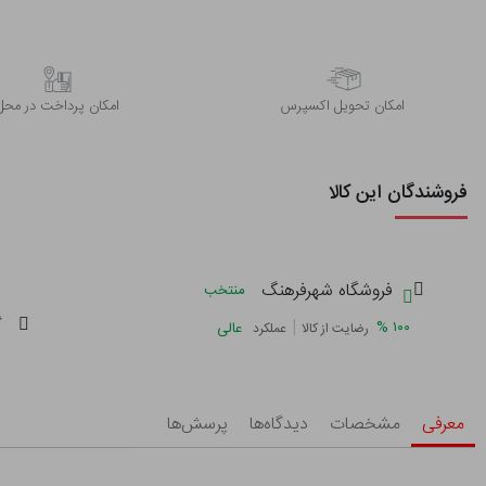
اﻣﮑﺎن ﺗﺤﻮﯾﻞ اﮐﺴﭙﺮس
امکان پرداخت در محل
فروشندگان این کالا
فروشگاه شهرفرهنگ
منتخب
گ
|
%
۱۰۰
عالی
رضایت از کالا
عملکرد
معرفی
مشخصات
دیدگاه‌ها
پرسش‌ها