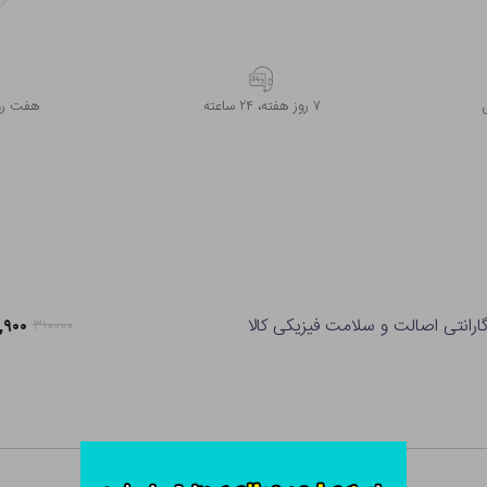
۷ روز ﻫﻔﺘﻪ، ۲۴ ﺳﺎﻋﺘﻪ
هفت روز
ارانتی اصالت و سلامت فیزیکی کالا
۲۴۴,۹۰۰
۳۱۰۰۰۰