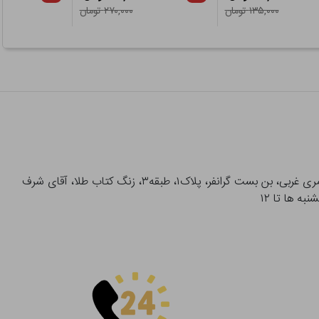
۱۳۵,۰۰۰ تومان
۲۷۰,۰۰۰ تومان
آدرس تحویل حضوری سفارشات: میدان انقلاب، خیابان انقلاب، خیابان ۱۲ فروردین، خیابان شهدای ژاندارمری غربی، بن بست گرانفر، پلاک۱، طبقه۳، زنگ کتاب طلا، آقای شرف