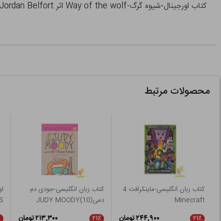
کتاب اورجینال-شیوه گرگ-Way of the wolf اثر Jordan Belfort نشر معیار علم
محصولات مرتبط
کتاب زبان انگلیسی-ماینکرافت 4
کتاب زبان انگلیسی-جودی دم
Minecraft
دمی(10)JUDY MOODY
S
۲۴۴,۹۰۰ تومان
۲۱۳,۳۰۰ تومان
٪
۲۱٪
۲۱٪