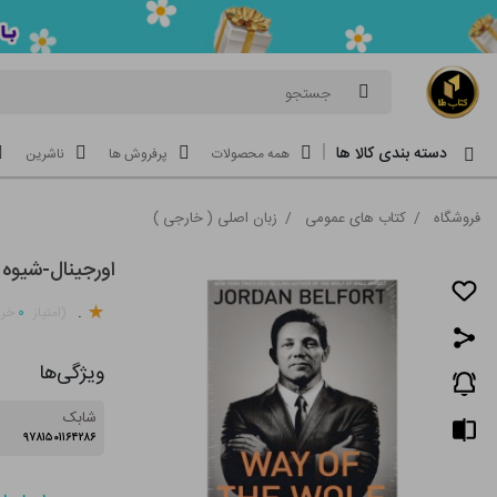
جستجو
دسته بندی کالا ها
همه محصولات
پرفروش ها
ناشرین
فروشگاه
/
کتاب های عمومی
/
زبان اصلی ( خارجی )
اورجینال-شیوه گرگ-e wolf
.
۰
(امتیاز
خری
ویژگی‌ها
شابک
۹۷۸۱۵۰۱۱۶۴۲۸۶