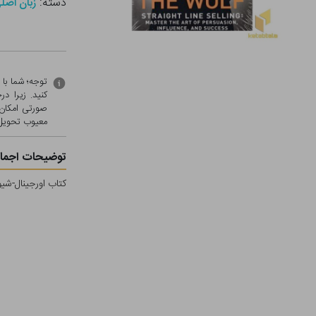
دسته:
زبان اصل
توجه؛ شما با
کنید. زیرا 
صورتی امکان 
معيوب تحویل 
توضیحات اجمال
کتاب اورجینال-شیوه گرگ-Way of the wolf اثر Belfort