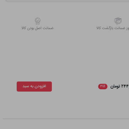
 ضمانت بازگشت کالا
ﺿﻤﺎﻧﺖ اﺻﻞ ﺑﻮدن ﮐﺎﻟﺎ
 تومان
افزودن به سبد
۲۱٪