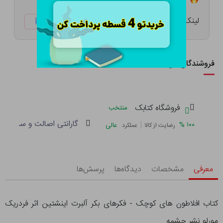
لینک کوتاه:
ketabtala.com/sbp-41451
فروشندگان این کالا
فروشگاه کتابک
منتخب
گارانتی اصالت و سلامت فی
|
%
۱۰۰
عالی
رضایت از کالا
عملکرد
معرفی
مشخصات
دیدگاه‌ها
پرسش‌ها
کتاب افلاطون های کوچک - فکرهای بکر آلبرت اینشتین اثر فردریک
مورلو نشر چشمه