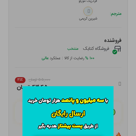
فردریک مورلو
مترجم:
شیرین کریمی
فروشنده
فروشگاه کتابک
منتخب
۱۰۰
%
رضایت از کالا
|
عملکرد
عالی
۵۵,۰۰۰ تومان
۲۱٪
۴۳,۴۵۰ تومان
هـر قسط با تــرب‌پــی:
۱۰,۸۶۳ تومان
۴ قسط مــاهـانـه؛ بـدون سـود، چـک و ضـامـن
تعداد ۰ عدد در انبار موجود است