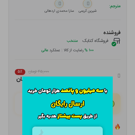
مترجم:
شیرین کریمی
سارا محمدی اردهالی
فروشنده
فروشگاه کتابک
منتخب
۱۰۰
%
رضایت از کالا
|
عملکرد
عالی
۴۵,۰۰۰ تومان
۵٪
۴۲,۷۵۰ تومان
هـر قسط با تــرب‌پــی:
۱۰,۶۸۸ تومان
۴ قسط مــاهـانـه؛ بـدون سـود، چـک و ضـامـن
تعداد ۰ عدد در انبار موجود است