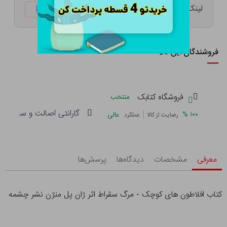
لینک کوتاه:
ketabtala.com/sbp-41453
فروشندگان این کالا
فروشگاه کتابک
منتخب
گارانتی اصالت و سلامت فی
|
%
۱۰۰
عالی
رضایت از کالا
عملکرد
معرفی
مشخصات
دیدگاه‌ها
پرسش‌ها
کتاب افلاطون های کوچک - مرگ سقراط اثر ژان پل منژن نشر چشمه