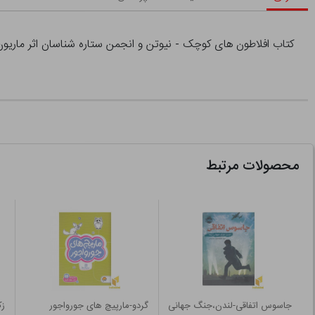
کتاب افلاطون های کوچک - نیوتن و انجمن ستاره شناسان اثر ماریون
محصولات مرتبط
جاسوس اتفاقی-لندن،جنگ جهانی
گردو-مارپیچ های جورواجور