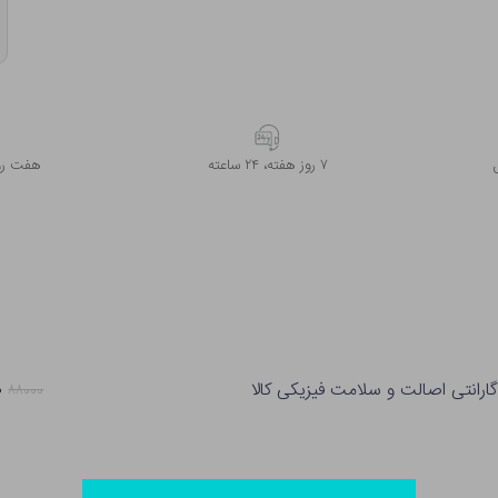
۷ روز ﻫﻔﺘﻪ، ۲۴ ﺳﺎﻋﺘﻪ
هفت روز
ارانتی اصالت و سلامت فیزیکی کالا
۰
۸۸۰۰۰