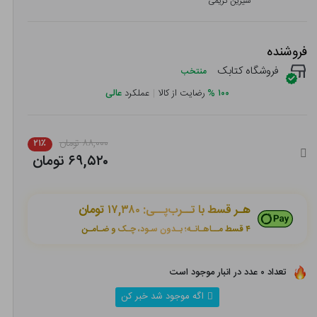
شیرین کریمی
فروشنده
فروشگاه کتابک
منتخب
۱۰۰
%
رضایت از کالا
|
عملکرد
عالی
۸۸,۰۰۰ تومان
۲۱٪
۶۹,۵۲۰ تومان
هـر قسط با تــرب‌پــی:
۱۷,۳۸۰ تومان
۴ قسط مــاهـانـه؛ بـدون سـود، چـک و ضـامـن
تعداد ۰ عدد در انبار موجود است
اگه موجود شد خبر کن