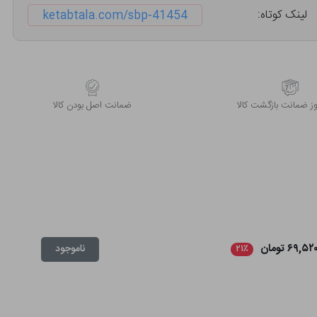
لینک کوتاه:
ketabtala.com/sbp-41454
 ضمانت بازگشت کالا
ﺿﻤﺎﻧﺖ اﺻﻞ ﺑﻮدن ﮐﺎﻟﺎ
۶۹,۵۲ تومان
ناموجود
۲۱٪