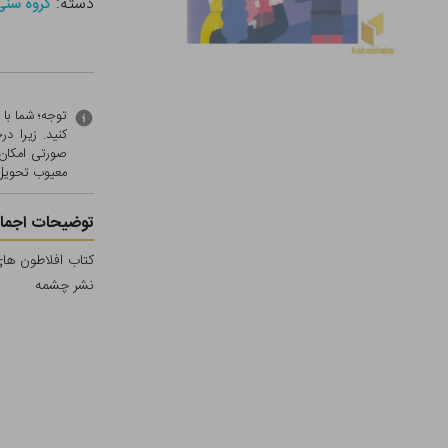
دسته:
گروه سنی - ج ( 0
توجه؛ شما با
کنید. زیرا 
صورتی امکان 
معيوب تحویل 
توضیحات اجمال
کتاب افلاطون های
نشر چشمه