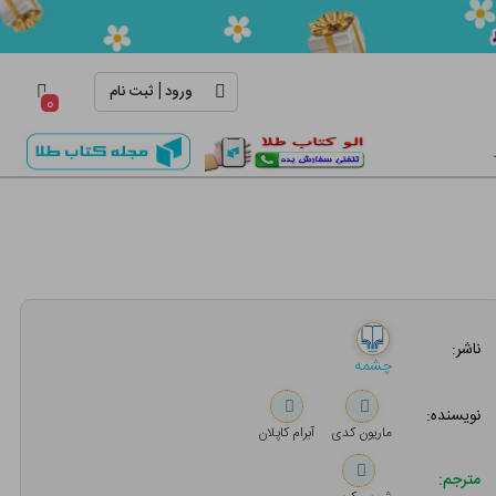
|
ورود
ثبت نام
۰
ناشر:
چشمه
نویسنده:
ماریون کدی
آبرام کاپلان
مترجم: