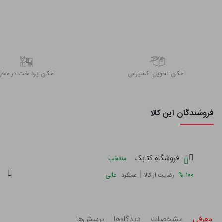
اﻣﮑﺎن ﺗﺤﻮﯾﻞ اﮐﺴﭙﺮس
امکان پرداخت در محل
فروشندگان این کالا
فروشگاه کتابک
منتخب
گ
|
%
۱۰۰
عالی
رضایت از کالا
عملکرد
معرفی
مشخصات
دیدگاه‌ها
پرسش‌ها