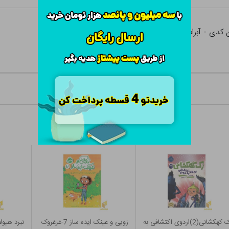
 کدی - آبرام کاپلان نشر چشمه
زک کهکشانی(2)اردوی اکتشافی به
زویی و عینک ایده ساز 7-غرغروک
نبرد هیولاها(29)ترما، 