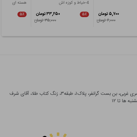
4-خیاط و کوزه اش
هسته ای
۵,۷۰۰ تومان
۳۳,۲۵۰ تومان
۵٪
۵٪
۶,۰۰۰ تومان
۳۵,۰۰۰ تومان
آدرس تحویل حضوری سفارشات: میدان انقلاب، خیابان انقلاب، خیابان ۱۲ فروردین، خیابان شهدای ژاندارمری غربی، بن بست گرانفر، پلاک۱، طبقه۳، زنگ کتاب طلا، آقای شرف