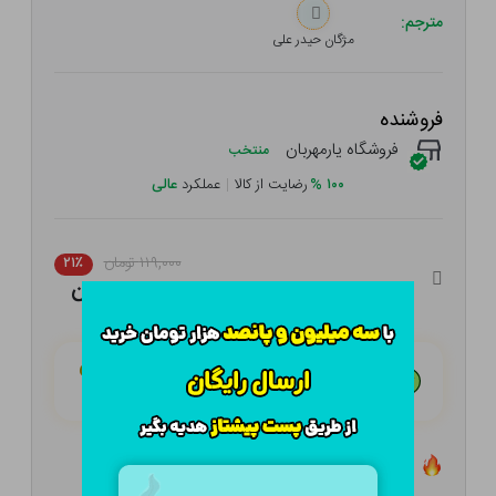
مترجم:
مژگان حیدر علی
فروشنده
فروشگاه یارمهربان
منتخب
۱۰۰
%
رضایت از کالا
|
عملکرد
عالی
۱۱۹,۰۰۰ تومان
۲۱٪
۹۴,۰۱۰ تومان
هـر قسط با تــرب‌پــی:
۲۳,۵۰۳ تومان
۴ قسط مــاهـانـه؛ بـدون سـود، چـک و ضـامـن
تعداد ۰ عدد در انبار موجود است