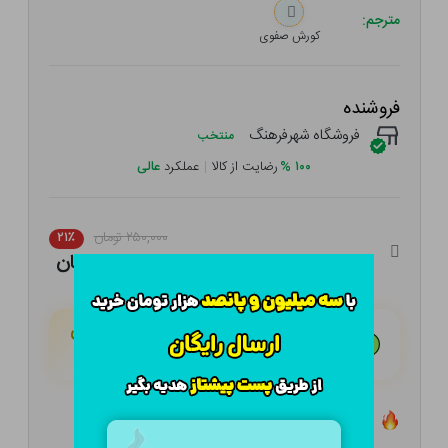
مترجم:
کورش صفوی
فروشنده
فروشگاه شهرفرهنگ
منتخب
۱۰۰
%
رضایت از کالا
|
عملکرد
عالی
۲۵۰,۰۰۰ تومان
۲۱٪
۱۹۷,۵۰۰ تومان
هـر قسط با تــرب‌پــی:
۴۹,۳۷۵ تومان
۴ قسط مــاهـانـه؛ بـدون سـود، چـک و ضـامـن
تعداد ۰ عدد در انبار موجود است