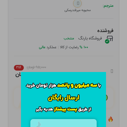
مترجم:
محبوبه میرفندرسکی
فروشنده
فروشگاه بارنگ
منتخب
۱۰۰
%
رضایت از کالا
|
عملکرد
عالی
۹۵,۰۰۰ تومان
۲۱٪
۷۵,۰۵۰ تومان
هـر قسط با تــرب‌پــی:
۱۸,۷۶۳ تومان
۴ قسط مــاهـانـه؛ بـدون سـود، چـک و ضـامـن
تعداد ۰ عدد در انبار موجود است