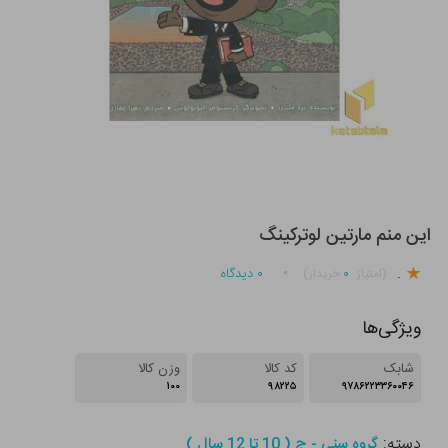
این منم مارتین لوترکینگ
.
۰
۰
دیدگاه
(امتیاز
خریدار)
ویژگی‌ها
شابک
کد کالا
وزن کالا
۱۰۰
۹۸۲۲۵
۹۷۸۶۲۲۳۳۶۰۰۴۶
دسته:
گروه سنی - ج ( 10 تا 12 سال )