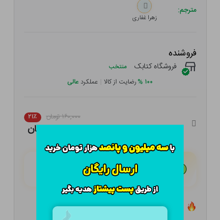
مترجم:
زهرا غفاری
فروشنده
فروشگاه کتابک
منتخب
۱۰۰
%
رضایت از کالا
|
عملکرد
عالی
۱۶۰,۰۰۰ تومان
۲۱٪
۱۲۶,۴۰۰ تومان
هـر قسط با تــرب‌پــی:
۳۱,۶۰۰ تومان
۴ قسط مــاهـانـه؛ بـدون سـود، چـک و ضـامـن
تعداد ۶ عدد در انبار موجود است