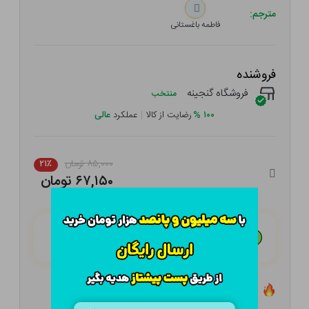
مترجم:
فاطمه باغستانی
فروشنده
فروشگاه گنجینه
منتخب
۱۰۰
%
رضایت از کالا
|
عملکرد
عالی
۸۵,۰۰۰ تومان
۲۱٪
۶۷,۱۵۰ تومان
هـر قسط با تــرب‌پــی:
۱۶,۷۸۸ تومان
۴ قسط مــاهـانـه؛ بـدون سـود، چـک و ضـامـن
تعداد ۳ عدد در انبار موجود است